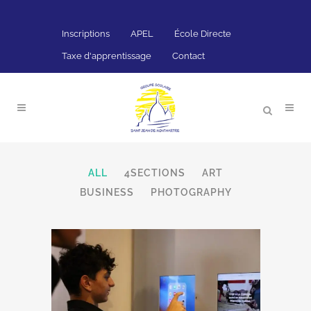
Inscriptions
APEL
École Directe
Taxe d'apprentissage
Contact
ALL
4SECTIONS
ART
BUSINESS
PHOTOGRAPHY